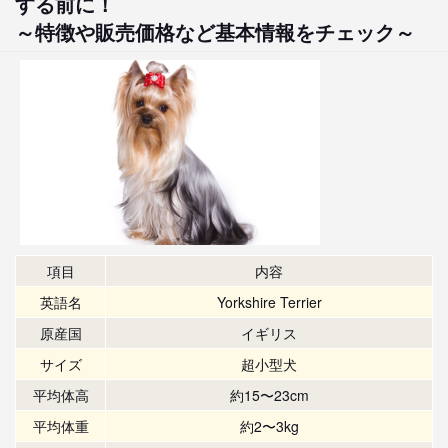
する前に！
～特徴や販売価格など基本情報をチェック～
項目
内容
英語名
Yorkshire Terrier
原産国
イギリス
サイズ
超小型犬
平均体高
約15〜23cm
平均体重
約2〜3kg