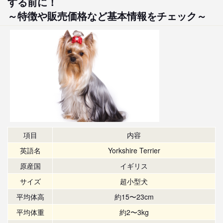
する前に！
～特徴や販売価格など基本情報をチェック～
項目
内容
英語名
Yorkshire Terrier
原産国
イギリス
サイズ
超小型犬
平均体高
約15〜23cm
平均体重
約2〜3kg