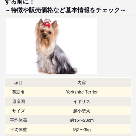
する前に！
～特徴や販売価格など基本情報をチェック～
項目
内容
英語名
Yorkshire Terrier
原産国
イギリス
サイズ
超小型犬
平均体高
約15〜23cm
平均体重
約2〜3kg