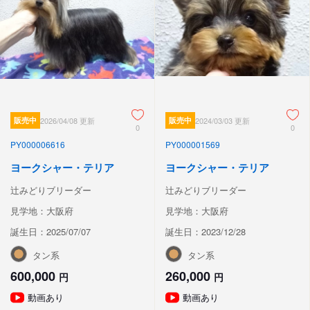
販売中
2026/04/08 更新
販売中
2024/03/03 更新
0
0
PY000006616
PY000001569
ヨークシャー・テリア
ヨークシャー・テリア
辻みどりブリーダー
辻みどりブリーダー
見学地：大阪府
見学地：大阪府
誕生日：2025/07/07
誕生日：2023/12/28
タン系
タン系
600,000
260,000
円
円
動画あり
動画あり