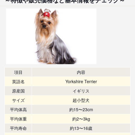
項目
内容
英語名
Yorkshire Terrier
原産国
イギリス
サイズ
超小型犬
平均体高
約15〜23cm
平均体重
約2〜3kg
平均寿命
約13〜16歳