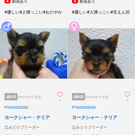
動画あり
動画あり
#優しい
#人懐っこい
#おだやか
#優しい
#人懐っこい
#甘えん坊
成約済
2024/09/10 更新
成約済
2024/08/14 更新
0
0
PY000003093
PY000003094
ヨークシャー・テリア
ヨークシャー・テリア
辻みどりブリーダー
辻みどりブリーダー