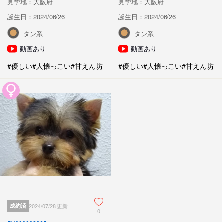
見学地：大阪府
見学地：大阪府
誕生日：2024/06/26
誕生日：2024/06/26
タン系
タン系
動画あり
動画あり
#優しい
#人懐っこい
#甘えん坊
#優しい
#人懐っこい
#甘えん坊
成約済
2024/07/28 更新
0