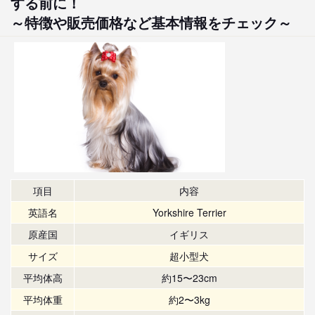
する前に！
～特徴や販売価格など基本情報をチェック～
項目
内容
英語名
Yorkshire Terrier
原産国
イギリス
サイズ
超小型犬
平均体高
約15〜23cm
平均体重
約2〜3kg