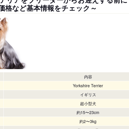
価格など基本情報をチェック～
内容
Yorkshire Terrier
イギリス
超小型犬
約15〜23cm
約2〜3kg