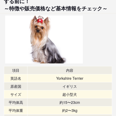
する前に！
～特徴や販売価格など基本情報をチェック～
項目
内容
英語名
Yorkshire Terrier
原産国
イギリス
サイズ
超小型犬
平均体高
約15〜23cm
平均体重
約2〜3kg