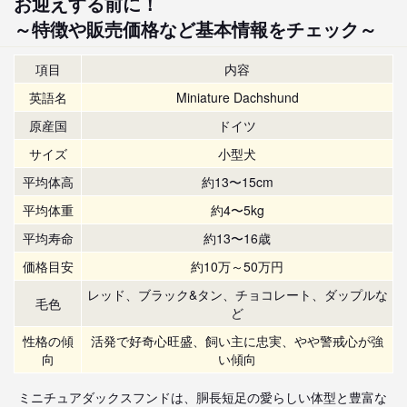
お迎えする前に！
～特徴や販売価格など基本情報をチェック～
項目
内容
英語名
Miniature Dachshund
原産国
ドイツ
サイズ
小型犬
平均体高
約13〜15cm
平均体重
約4〜5kg
平均寿命
約13〜16歳
価格目安
約10万～50万円
レッド、ブラック&タン、チョコレート、ダップルな
毛色
ど
性格の傾
活発で好奇心旺盛、飼い主に忠実、やや警戒心が強
向
い傾向
ミニチュアダックスフンドは、胴長短足の愛らしい体型と豊富な