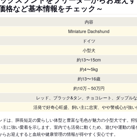
価格など基本情報をチェック～
内容
Miniature Dachshund
ドイツ
小型犬
約13〜15cm
約4〜5kg
約13〜16歳
約10万～50万円
レッド、ブラック&タン、チョコレート、ダップル
活発で好奇心旺盛、飼い主に忠実、やや警戒心が強い
ンドは、胴長短足の愛らしい体型と豊富な毛色が魅力の小型犬です。狩
い主に強い愛着を示します。室内でも活発に動くため、遊びや運動の場
からお迎えすると血統や健康管理の情報が得やすく安心です。