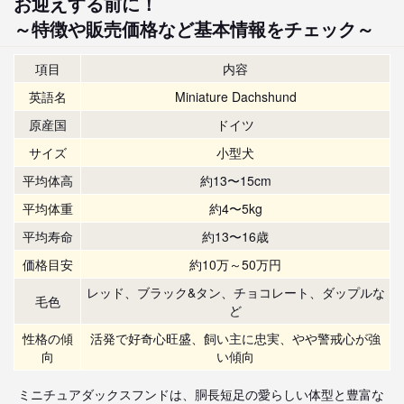
お迎えする前に！
～特徴や販売価格など基本情報をチェック～
項目
内容
英語名
Miniature Dachshund
原産国
ドイツ
サイズ
小型犬
平均体高
約13〜15cm
平均体重
約4〜5kg
平均寿命
約13〜16歳
価格目安
約10万～50万円
レッド、ブラック&タン、チョコレート、ダップルな
毛色
ど
性格の傾
活発で好奇心旺盛、飼い主に忠実、やや警戒心が強
向
い傾向
ミニチュアダックスフンドは、胴長短足の愛らしい体型と豊富な