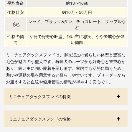
平均寿命
約13〜16歳
価格目安
約10万～50万円
レッド、ブラック&タン、チョコレート、ダップルな
毛色
ど
性格の傾
活発で好奇心旺盛、飼い主に忠実、やや警戒心が強
向
い傾向
ミニチュアダックスフンドは、胴長短足の愛らしい体型と豊富な
毛色が魅力の小型犬です。狩猟犬のルーツから好奇心と警戒心が
あり、飼い主に強い愛着を示します。室内でも活発に動くため、
遊びや運動の場を用意すると暮らしやすいです。ブリーダーから
お迎えすると血統や健康管理の情報が得やすく安心です。
ミニチュアダックスフンドの特徴
ミニチュアダックスフンドの性格