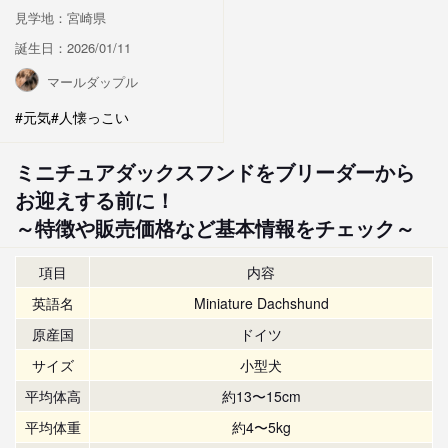
見学地：宮崎県
誕生日：2026/01/11
マールダップル
#元気
#人懐っこい
ミニチュアダックスフンドをブリーダーから
お迎えする前に！
～特徴や販売価格など基本情報をチェック～
項目
内容
英語名
Miniature Dachshund
原産国
ドイツ
サイズ
小型犬
平均体高
約13〜15cm
平均体重
約4〜5kg