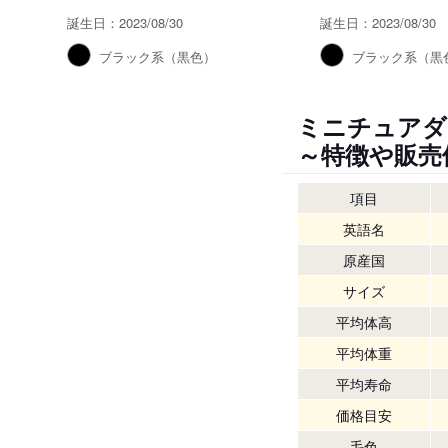
誕生日：2023/08/30
誕生日：2023/08/30
ブラック系（黒色）
ブラック系（黒
ミニチュアダ
～特徴や販売
項目
英語名
原産国
サイズ
平均体高
平均体重
平均寿命
価格目安
毛色