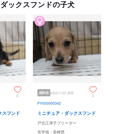
・ダックスフンドの子犬
成約済
2023/11/20 更新
0
0
PY000000342
クスフンド
ミニチュア・ダックスフンド
ー
戸北江津子ブリーダー
見学地：長崎県