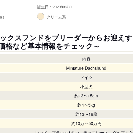
誕生日：2023/08/30
色）
クリーム系
ックスフンドをブリーダーからお迎えす
価格など基本情報をチェック～
内容
Miniature Dachshund
ドイツ
小型犬
約13〜15cm
約4〜5kg
約13〜16歳
約10万～50万円
レッド、ブラック&タン、チョコレート、ダップル