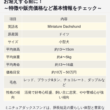
お迎えする前に！
～特徴や販売価格など基本情報をチェック～
項目
内容
英語名
Miniature Dachshund
原産国
ドイツ
サイズ
小型犬
平均体高
約13〜15cm
平均体重
約4〜5kg
平均寿命
約13〜16歳
価格目安
約10万～50万円
レッド、ブラック&タン、チョコレート、ダップルな
毛色
ど
性格の傾
活発で好奇心旺盛、飼い主に忠実、やや警戒心が強
向
い傾向
ミニチュアダックスフンドは、胴長短足の愛らしい体型と豊富な