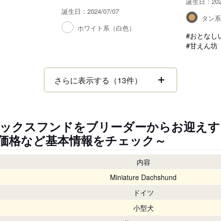
誕生日：2023
誕生日：2024/07/07
タン
）
ホワイト系（白色）
#おとなし
#甘えん坊
さらに表示する（13件）
ックスフンドをブリーダーからお迎えす
価格など基本情報をチェック～
内容
Miniature Dachshund
ドイツ
小型犬