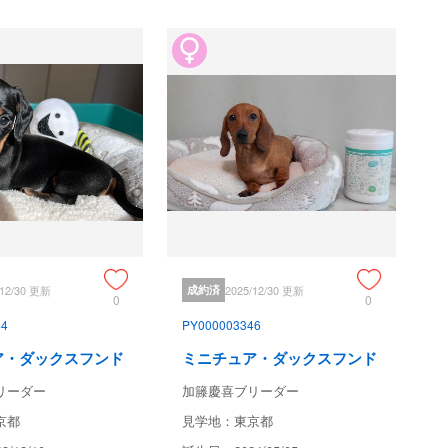
/12/30 更新
成約済
2025/12/30 更新
0
0
54
PY000003346
ア・ダックスフンド
ミニチュア・ダックスフンド
リーダー
加籐慶喜ブリーダー
京都
見学地：東京都