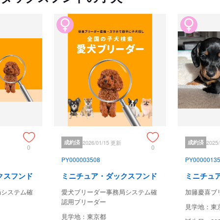
成約済
2026/01/15 更新
成約済
2025
0
0
PY000003508
PY0000013
クスフンド
ミニチュア・ダックスフンド
ミニチュ
局システム確
愛犬ブリーダー事務局システム確
加籐慶喜ブ
認用ブリーダー
見学地：東
見学地：東京都