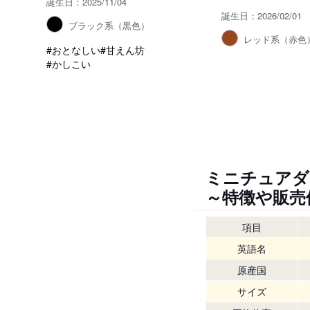
誕生日：2025/11/04
誕生日：2026/02/01
ブラック系（黒色）
レッド系（赤色
#おとなしい
#甘えん坊
#かしこい
ミニチュアダ
～特徴や販売
項目
英語名
原産国
サイズ