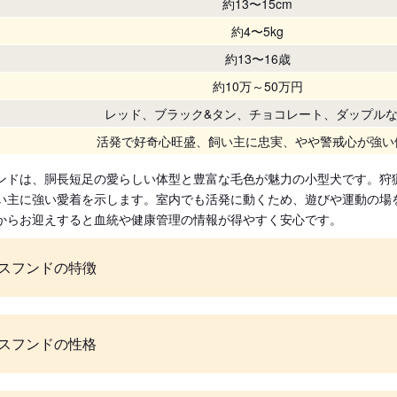
約13〜15cm
約4〜5kg
約13〜16歳
約10万～50万円
レッド、ブラック&タン、チョコレート、ダップル
活発で好奇心旺盛、飼い主に忠実、やや警戒心が強い
ンドは、胴長短足の愛らしい体型と豊富な毛色が魅力の小型犬です。狩
い主に強い愛着を示します。室内でも活発に動くため、遊びや運動の場
からお迎えすると血統や健康管理の情報が得やすく安心です。
スフンドの特徴
スフンドの性格