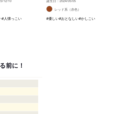
/12/10
誕生日：2024/05/05
系
レッド系（赤色）
い
#人懐っこい
#優しい
#おとなしい
#かしこい
る前に！