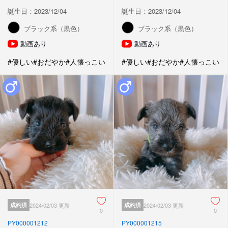
誕生日：2023/12/04
誕生日：2023/12/04
ブラック系（黒色）
ブラック系（黒色）
動画あり
動画あり
#優しい
#おだやか
#人懐っこい
#優しい
#おだやか
#人懐っこい
成約済
2024/02/03 更新
成約済
2024/02/03 更新
0
0
PY000001212
PY000001215