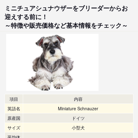
ミニチュアシュナウザーをブリーダーからお
迎えする前に！
～特徴や販売価格など基本情報をチェック～
項目
内容
英語名
Miniature Schnauzer
原産国
ドイツ
サイズ
小型犬
平均体