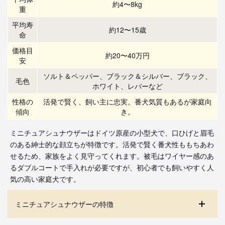
約4〜8kg
重
平均寿
約12〜15歳
命
価格目
約20〜40万円
安
ソルト＆ペッパー、ブラック＆シルバー、ブラック、
毛色
ホワイト、レバーなど
性格の
活発で賢く、飼い主に忠実。番犬気質もあるが家庭向
傾向
き。
ミニチュアシュナウザーはドイツ原産の小型犬で、口ひげと眉毛
のある紳士的な顔立ちが特徴です。活発で賢く番犬性ももちあわ
せるため、家族をよく見守ってくれます。被毛はワイヤー感のあ
るダブルコートで手入れが必要ですが、初心者でも飼いやすく人
気の高い家庭犬です。
ミニチュアシュナウザーの特徴