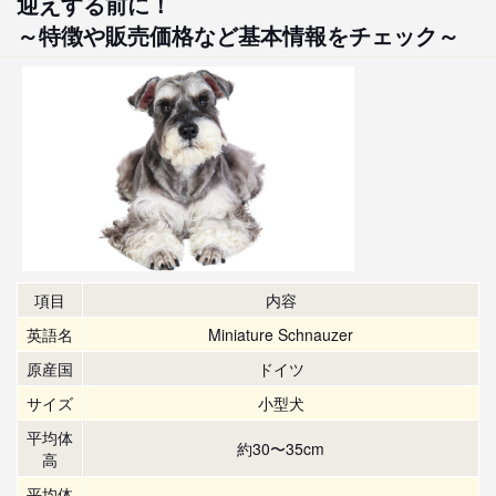
迎えする前に！
～特徴や販売価格など基本情報をチェック～
項目
内容
英語名
Miniature Schnauzer
原産国
ドイツ
サイズ
小型犬
平均体
約30〜35cm
高
平均体