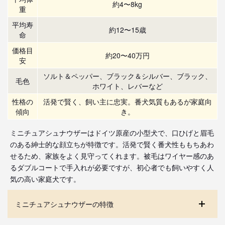
約4〜8kg
重
平均寿
約12〜15歳
命
価格目
約20〜40万円
安
ソルト＆ペッパー、ブラック＆シルバー、ブラック、
毛色
ホワイト、レバーなど
性格の
活発で賢く、飼い主に忠実。番犬気質もあるが家庭向
傾向
き。
ミニチュアシュナウザーはドイツ原産の小型犬で、口ひげと眉毛
のある紳士的な顔立ちが特徴です。活発で賢く番犬性ももちあわ
せるため、家族をよく見守ってくれます。被毛はワイヤー感のあ
るダブルコートで手入れが必要ですが、初心者でも飼いやすく人
気の高い家庭犬です。
ミニチュアシュナウザーの特徴