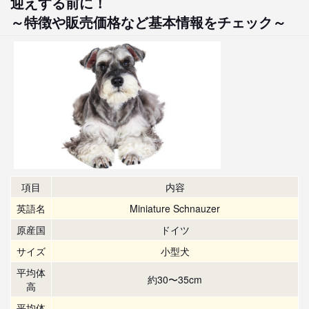
迎えする前に！
～特徴や販売価格など基本情報をチェック～
項目
内容
英語名
Miniature Schnauzer
原産国
ドイツ
サイズ
小型犬
平均体
約30〜35cm
高
平均体