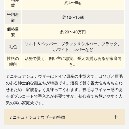
約4〜8kg
重
平均寿
約12〜15歳
命
価格目
約20〜40万円
安
ソルト＆ペッパー、ブラック＆シルバー、ブラック、
毛色
ホワイト、レバーなど
性格の
活発で賢く、飼い主に忠実。番犬気質もあるが家庭向
傾向
き。
ミニチュアシュナウザーはドイツ原産の小型犬で、口ひげと眉毛
のある紳士的な顔立ちが特徴です。活発で賢く番犬性ももちあわ
せるため、家族をよく見守ってくれます。被毛はワイヤー感のあ
るダブルコートで手入れが必要ですが、初心者でも飼いやすく人
気の高い家庭犬です。
ミニチュアシュナウザーの特徴