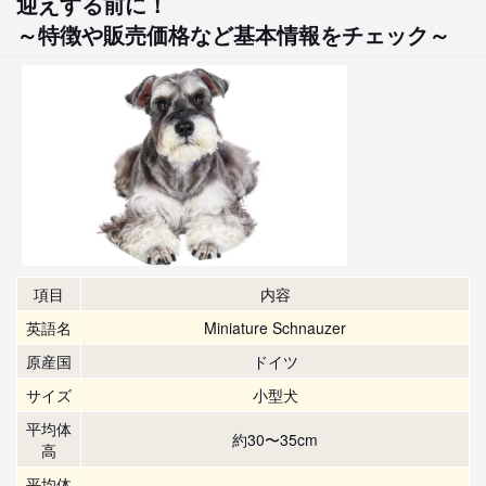
迎えする前に！
～特徴や販売価格など基本情報をチェック～
項目
内容
英語名
Miniature Schnauzer
原産国
ドイツ
サイズ
小型犬
平均体
約30〜35cm
高
平均体