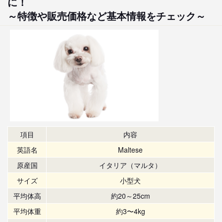
に！
～特徴や販売価格など基本情報をチェック～
項目
内容
英語名
Maltese
原産国
イタリア（マルタ）
サイズ
小型犬
平均体高
約20～25cm
平均体重
約3〜4kg