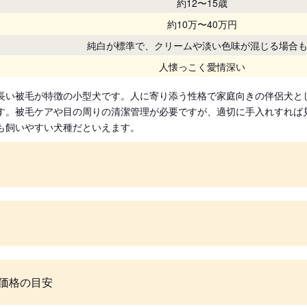
約12〜15歳
約10万〜40万円
純白が標準で、クリームや淡い色味が混じる場合
人懐っこく愛情深い
長い被毛が特徴の小型犬です。人に寄り添う性格で家庭向きの伴侶犬と
す。被毛ケアや目の周りの清潔管理が必要ですが、適切に手入れすれば
も飼いやすい犬種だといえます。
価格の目安