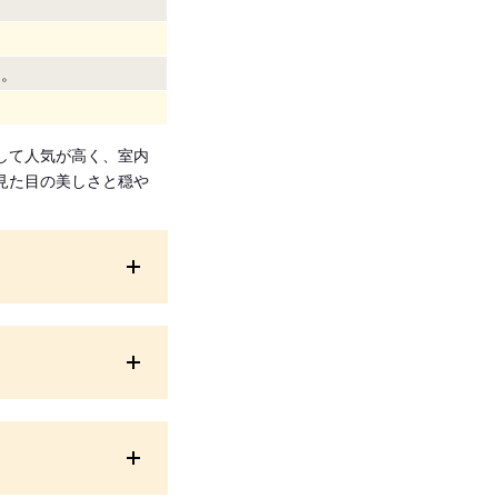
も。
して人気が高く、室内
見た目の美しさと穏や