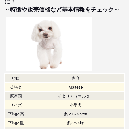
に！
～特徴や販売価格など基本情報をチェック～
項目
内容
英語名
Maltese
原産国
イタリア（マルタ）
サイズ
小型犬
平均体高
約20～25cm
平均体重
約3〜4kg