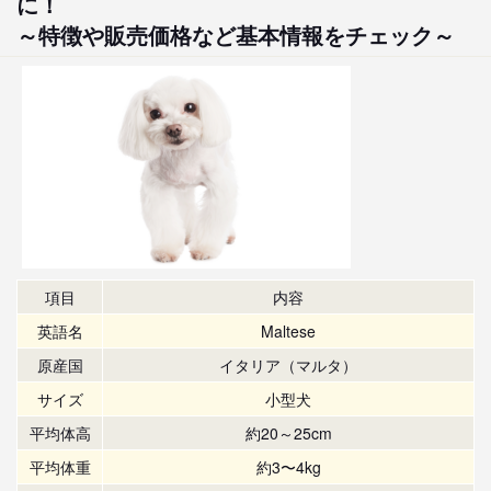
に！
～特徴や販売価格など基本情報をチェック～
項目
内容
英語名
Maltese
原産国
イタリア（マルタ）
サイズ
小型犬
平均体高
約20～25cm
平均体重
約3〜4kg