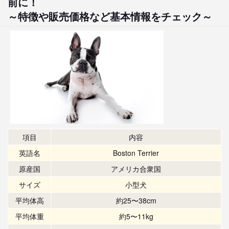
前に！
～特徴や販売価格など基本情報をチェック～
項目
内容
英語名
Boston Terrier
原産国
アメリカ合衆国
サイズ
小型犬
平均体高
約25〜38cm
平均体重
約5〜11kg