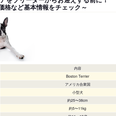
価格など基本情報をチェック～
内容
Boston Terrier
アメリカ合衆国
小型犬
約25〜38cm
約5〜11kg