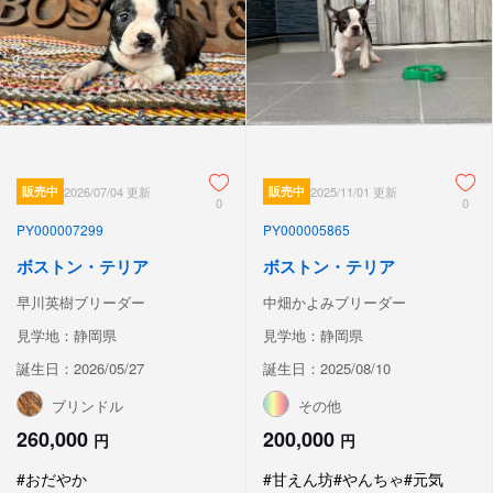
販売中
2026/07/04 更新
販売中
2025/11/01 更新
0
0
PY000007299
PY000005865
ボストン・テリア
ボストン・テリア
早川英樹ブリーダー
中畑かよみブリーダー
見学地：静岡県
見学地：静岡県
誕生日：2026/05/27
誕生日：2025/08/10
ブリンドル
その他
260,000
200,000
円
円
#おだやか
#甘えん坊
#やんちゃ
#元気