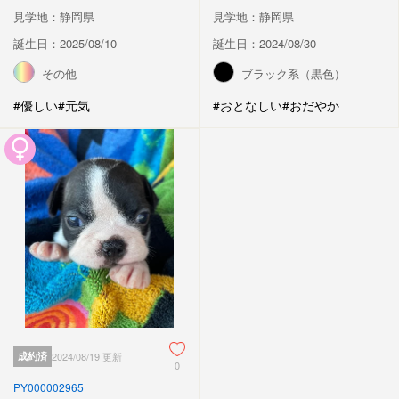
見学地：静岡県
見学地：静岡県
誕生日：2025/08/10
誕生日：2024/08/30
その他
ブラック系（黒色）
#優しい
#元気
#おとなしい
#おだやか
成約済
2024/08/19 更新
0
PY000002965