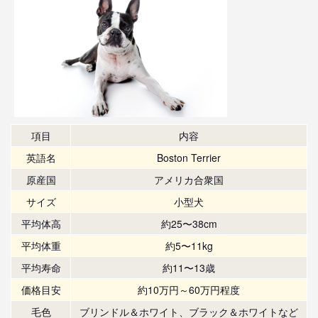
項目
内容
英語名
Boston Terrier
原産国
アメリカ合衆国
サイズ
小型犬
平均体高
約25〜38cm
平均体重
約5〜11kg
平均寿命
約11〜13歳
価格目安
約10万円～60万円程度
毛色
ブリンドル＆ホワイト、ブラック＆ホワイトなど