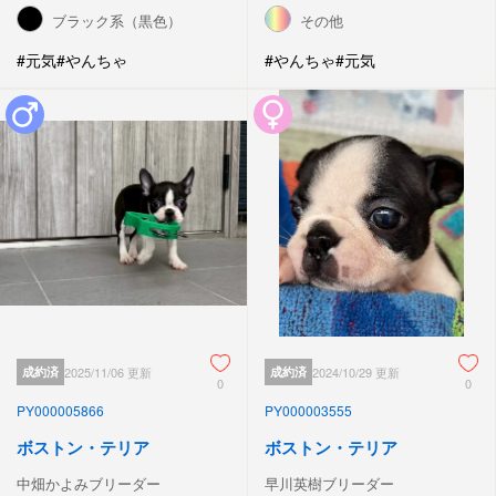
ブラック系（黒色）
その他
#元気
#やんちゃ
#やんちゃ
#元気
成約済
2025/11/06 更新
成約済
2024/10/29 更新
0
0
PY000005866
PY000003555
ボストン・テリア
ボストン・テリア
中畑かよみブリーダー
早川英樹ブリーダー