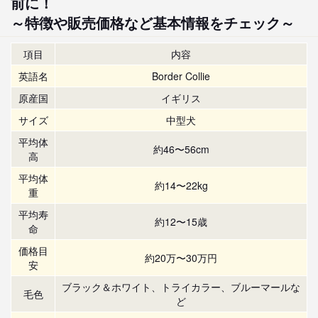
前に！
～特徴や販売価格など基本情報をチェック～
項目
内容
英語名
Border Collie
原産国
イギリス
サイズ
中型犬
平均体
約46〜56cm
高
平均体
約14〜22kg
重
平均寿
約12〜15歳
命
価格目
約20万〜30万円
安
ブラック＆ホワイト、トライカラー、ブルーマールな
毛色
ど