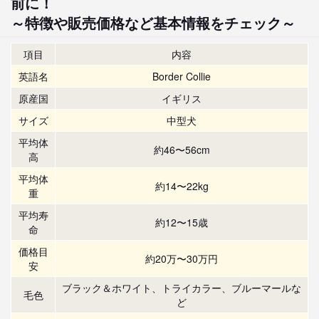
前に！
～特徴や販売価格など基本情報をチェック～
項目
内容
英語名
Border Collie
原産国
イギリス
サイズ
中型犬
平均体
約46〜56cm
高
平均体
約14〜22kg
重
平均寿
約12〜15歳
命
価格目
約20万〜30万円
安
ブラック＆ホワイト、トライカラー、ブルーマールな
毛色
ど