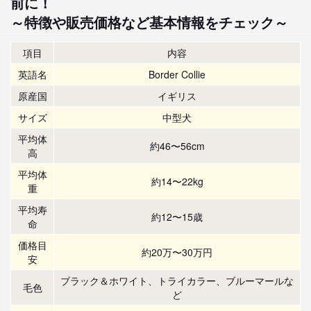
前に！
～特徴や販売価格など基本情報をチェック～
項目
内容
英語名
Border Collie
原産国
イギリス
サイズ
中型犬
平均体
約46〜56cm
高
平均体
約14〜22kg
重
平均寿
約12〜15歳
命
価格目
約20万〜30万円
安
ブラック＆ホワイト、トライカラー、ブルーマールな
毛色
ど