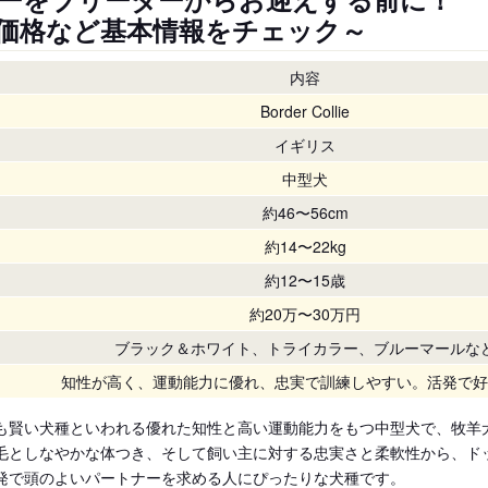
価格など基本情報をチェック～
内容
Border Collie
イギリス
中型犬
約46〜56cm
約14〜22kg
約12〜15歳
約20万〜30万円
ブラック＆ホワイト、トライカラー、ブルーマールな
知性が高く、運動能力に優れ、忠実で訓練しやすい。活発で好
も賢い犬種といわれる優れた知性と高い運動能力をもつ中型犬で、牧羊
毛としなやかな体つき、そして飼い主に対する忠実さと柔軟性から、ド
発で頭のよいパートナーを求める人にぴったりな犬種です。