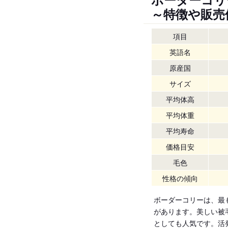
～特徴や販売
項目
英語名
原産国
サイズ
平均体高
平均体重
平均寿命
価格目安
毛色
性格の傾向
ボーダーコリーは、最
があります。美しい被
としても人気です。活