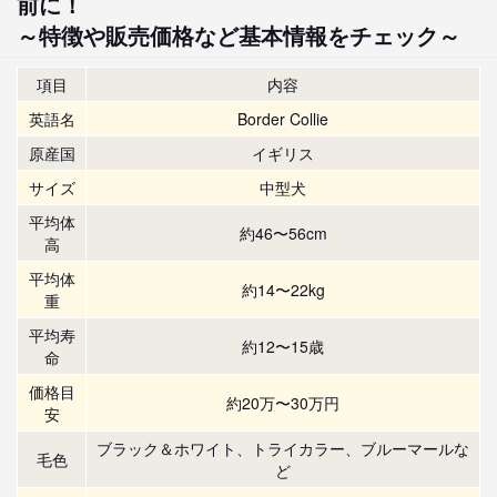
前に！
～特徴や販売価格など基本情報をチェック～
項目
内容
英語名
Border Collie
原産国
イギリス
サイズ
中型犬
平均体
約46〜56cm
高
平均体
約14〜22kg
重
平均寿
約12〜15歳
命
価格目
約20万〜30万円
安
ブラック＆ホワイト、トライカラー、ブルーマールな
毛色
ど