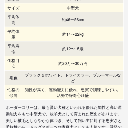
サイズ
中型犬
平均体
約46〜56cm
高
平均体
約14〜22kg
重
平均寿
約12〜15歳
命
価格目
約20万〜30万円
安
ブラック＆ホワイト、トライカラー、ブルーマールな
毛色
ど
性格の
知性が高く、運動能力に優れ、忠実で訓練しやすい。
傾向
活発で好奇心旺盛
ボーダーコリーは、最も賢い犬種といわれる優れた知性と高い運
動能力をもつ中型犬で、牧羊犬として育まれた歴史があります。
美しい被毛としなやかな体つき、そして飼い主に対する忠実さと
柔軟性から、ドッグスポーツや家庭犬としても人気です。活発で