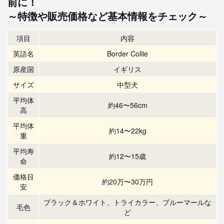
前に！
～特徴や販売価格など基本情報をチェック～
項目
内容
英語名
Border Collie
原産国
イギリス
サイズ
中型犬
平均体
約46〜56cm
高
平均体
約14〜22kg
重
平均寿
約12〜15歳
命
価格目
約20万〜30万円
安
ブラック＆ホワイト、トライカラー、ブルーマールな
毛色
ど