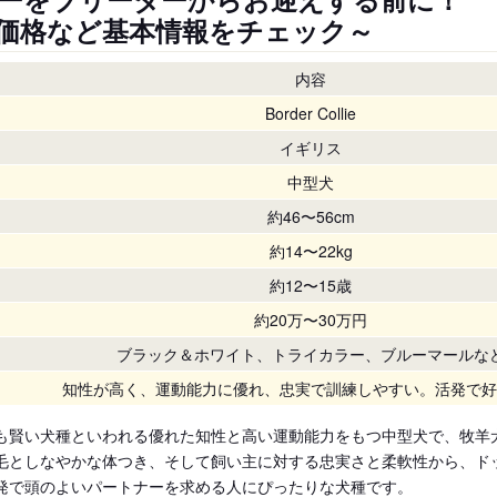
価格など基本情報をチェック～
内容
Border Collie
イギリス
中型犬
約46〜56cm
約14〜22kg
約12〜15歳
約20万〜30万円
ブラック＆ホワイト、トライカラー、ブルーマールな
知性が高く、運動能力に優れ、忠実で訓練しやすい。活発で好
も賢い犬種といわれる優れた知性と高い運動能力をもつ中型犬で、牧羊
毛としなやかな体つき、そして飼い主に対する忠実さと柔軟性から、ド
発で頭のよいパートナーを求める人にぴったりな犬種です。