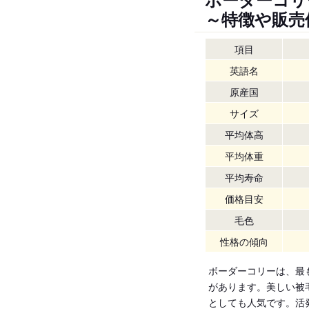
～特徴や販売
項目
英語名
原産国
サイズ
平均体高
平均体重
平均寿命
価格目安
毛色
性格の傾向
ボーダーコリーは、最
があります。美しい被
としても人気です。活