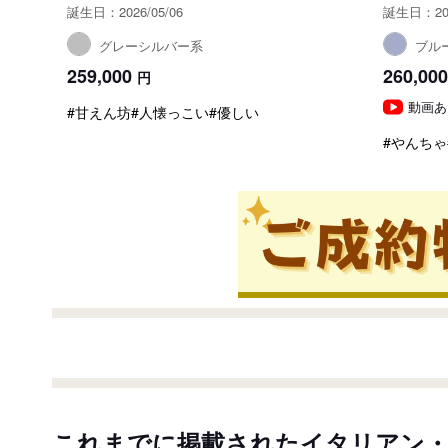
誕生日：2026/05/06
誕生日：202
グレーシルバー系
ブル
259,000
260,000
円
動画あ
#甘えん坊
#人懐っこい
#優しい
#やんちゃ
これまでに掲載されたイタリアン