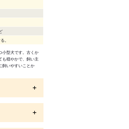
ど
する。
つ小型犬です。古くか
ても穏やかで、飼い主
に飼いやすいことか