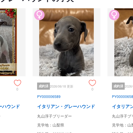
成約済
2026/06/18 更新
成約済
2026
0
0
PY000006589
PY0000065
ーハウンド
イタリアン・グレーハウンド
イタリア
ー
丸山淳子ブリーダー
丸山淳子ブ
見学地：山梨県
見学地：山