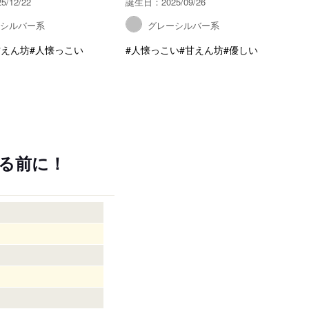
/12/22
誕生日：2025/09/26
ーシルバー系
グレーシルバー系
甘えん坊
#人懐っこい
#人懐っこい
#甘えん坊
#優しい
る前に！