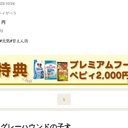
3/10/24
ーイザベラ
円
り
#元気
#甘えん坊
1
・グレーハウンドの子犬