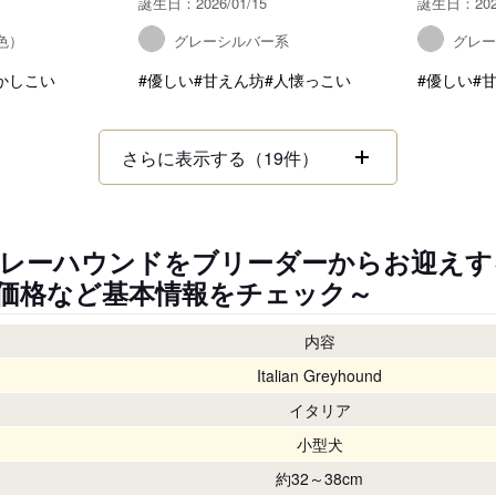
誕生日：2026/01/15
誕生日：2025
色）
グレーシルバー系
グレ
かしこい
#優しい
#甘えん坊
#人懐っこい
#優しい
#
さらに表示する（19件）
レーハウンドをブリーダーからお迎えす
価格など基本情報をチェック～
内容
Italian Greyhound
イタリア
小型犬
約32～38cm