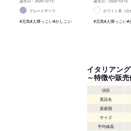
誕生日：2025/12/13
誕生日：2025/12/13
ブルーイザベラ
ホワイト系（白
#元気
#人懐っこい
#かしこい
#元気
#人懐っこい
#
イタリアング
～特徴や販売
項目
英語名
原産国
サイズ
平均体高