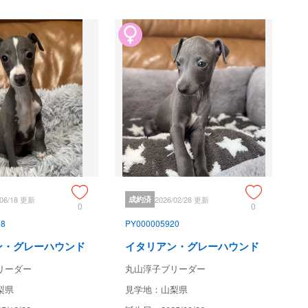
/06/18 更新
成約済
2026/02/28 更新
0
0
88
PY000005920
ン・グレーハウンド
イタリアン・グレーハウンド
リーダー
丸山淳子ブリーダー
梨県
見学地：山梨県