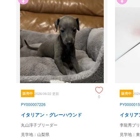
販売中
2026/06/22 更新
販売中
202
0
PY000007226
PY0000015
イタリアン・グレーハウンド
イタリア
丸山淳子ブリーダー
李龍秀ブリ
見学地：山梨県
見学地：東