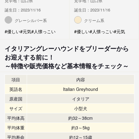
見学地：山口県
見学地：山口県
誕生日：2023/11/16
誕生日：2023/11/16
グレーシルバー系
クリーム系
#優しい
#元気
#人懐っこい
#優しい
#人懐っこい
#元気
イタリアングレーハウンドをブリーダーから
お迎えする前に！
～特徴や販売価格など基本情報をチェック～
項目
内容
英語名
Italian Greyhound
原産国
イタリア
サイズ
小型犬
平均体高
約32～38cm
平均体重
約3～5kg
平均寿命
約12～15歳