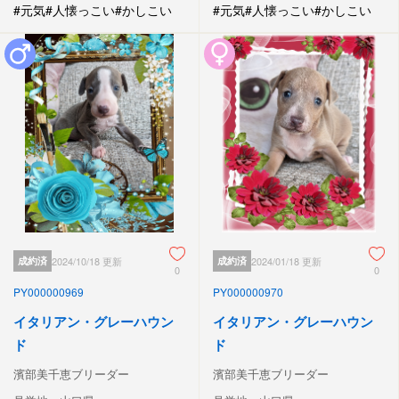
#元気
#人懐っこい
#かしこい
#元気
#人懐っこい
#かしこい
成約済
2024/10/18 更新
成約済
2024/01/18 更新
0
0
PY000000969
PY000000970
イタリアン・グレーハウン
イタリアン・グレーハウン
ド
ド
濱部美千恵ブリーダー
濱部美千恵ブリーダー