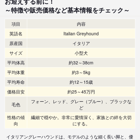
お迎えする前に！
～特徴や販売価格など基本情報をチェック～
項目
内容
英語名
Italian Greyhound
原産国
イタリア
サイズ
小型犬
平均体高
約32～38cm
平均体重
約3～5kg
平均寿命
約12～15歳
価格目安
約25～45万円
フォーン、レッド、グレー（ブルー）、ブラックな
毛色
ど
性格の傾
繊細で穏やか。非常に愛情深く、家族との絆を大切
向
にする。
イタリアングレーハウンドは、モデルのような細く長い脚と、優