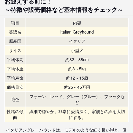
お迎えする前に！
～特徴や販売価格など基本情報をチェック～
項目
内容
英語名
Italian Greyhound
原産国
イタリア
サイズ
小型犬
平均体高
約32～38cm
平均体重
約3～5kg
平均寿命
約12～15歳
価格目安
約25～45万円
フォーン、レッド、グレー（ブルー）、ブラックな
毛色
ど
性格の傾
繊細で穏やか。非常に愛情深く、家族との絆を大切
向
にする。
イタリアングレーハウンドは、モデルのような細く長い脚と、優