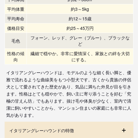
平均体重
約3～5kg
平均寿命
約12～15歳
価格目安
約25～45万円
フォーン、レッド、グレー（ブルー）、ブラックな
毛色
ど
性格の傾
繊細で穏やか。非常に愛情深く、家族との絆を大切
向
にする。
イタリアングレーハウンドは、モデルのような細く長い脚と、優
雅で流れるような曲線美をもつ小型犬です。古くから貴族の伴侶
犬として愛されてきた歴史があり、気品に満ちた外見が目を引き
ます。性格はとても穏やかで、飼い主に寄り添うことを好む「究
極の甘えん坊」でもあります。抜け毛や体臭が少なく、室内で清
潔に飼いやすいことから、マンション住まいの家庭にも非常に人
気があります。
イタリアングレーハウンドの特徴