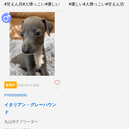
#甘えん坊
#人懐っこい
#優しい
#優しい
#人懐っこい
#甘えん坊
販売中
2026/03/14 更新
1
PY000006590
イタリアン・グレーハウン
ド
丸山淳子ブリーダー