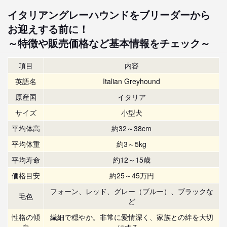
イタリアングレーハウンドをブリーダーから
お迎えする前に！
～特徴や販売価格など基本情報をチェック～
項目
内容
英語名
Italian Greyhound
原産国
イタリア
サイズ
小型犬
平均体高
約32～38cm
平均体重
約3～5kg
平均寿命
約12～15歳
価格目安
約25～45万円
フォーン、レッド、グレー（ブルー）、ブラックな
毛色
ど
性格の傾
繊細で穏やか。非常に愛情深く、家族との絆を大切
向
にする。