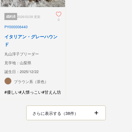
成約済
2026/02/28 更新
0
PY000006440
イタリアン・グレーハウン
ド
丸山淳子ブリーダー
見学地：山梨県
誕生日：2025/12/22
ブラウン系（茶色）
#優しい
#人懐っこい
#甘えん坊
さらに表示する（38件）