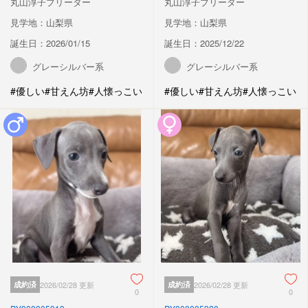
丸山淳子ブリーダー
丸山淳子ブリーダー
見学地：山梨県
見学地：山梨県
誕生日：2026/01/15
誕生日：2025/12/22
グレーシルバー系
グレーシルバー系
#優しい
#甘えん坊
#人懐っこい
#優しい
#甘えん坊
#人懐っこい
成約済
2026/02/28 更新
成約済
2026/02/28 更新
0
0