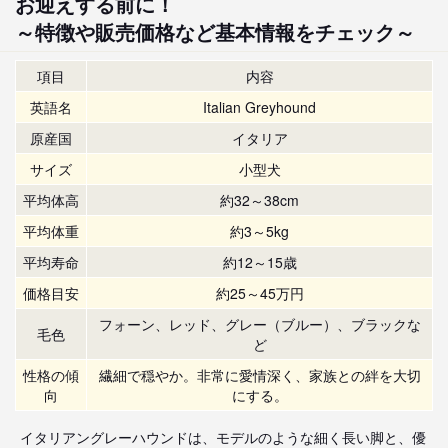
お迎えする前に！
～特徴や販売価格など基本情報をチェック～
項目
内容
英語名
Italian Greyhound
原産国
イタリア
サイズ
小型犬
平均体高
約32～38cm
平均体重
約3～5kg
平均寿命
約12～15歳
価格目安
約25～45万円
フォーン、レッド、グレー（ブルー）、ブラックな
毛色
ど
性格の傾
繊細で穏やか。非常に愛情深く、家族との絆を大切
向
にする。
イタリアングレーハウンドは、モデルのような細く長い脚と、優