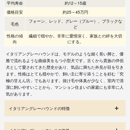
平均寿命
約12～15歳
価格目安
約25～45万円
フォーン、レッド、グレー（ブルー）、ブラックな
毛色
ど
性格の傾
繊細で穏やか。非常に愛情深く、家族との絆を大切
向
にする。
イタリアングレーハウンドは、モデルのような細く長い脚と、優
雅で流れるような曲線美をもつ小型犬です。古くから貴族の伴侶
犬として愛されてきた歴史があり、気品に満ちた外見が目を引き
ます。性格はとても穏やかで、飼い主に寄り添うことを好む「究
極の甘えん坊」でもあります。抜け毛や体臭が少なく、室内で清
潔に飼いやすいことから、マンション住まいの家庭にも非常に人
気があります。
イタリアングレーハウンドの特徴