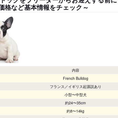
価格など基本情報をチェック～
内容
French Bulldog
フランス／イギリス起源説あり
小型〜中型犬
約24〜35cm
約8〜14kg