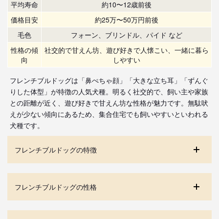
平均寿命
約10〜12歳前後
価格目安
約25万〜50万円前後
毛色
フォーン、ブリンドル、パイド など
性格の傾
社交的で甘えん坊、遊び好きで人懐こい、一緒に暮ら
向
しやすい
フレンチブルドッグは「鼻ぺちゃ顔」「大きな立ち耳」「ずんぐ
りした体型」が特徴の人気犬種。明るく社交的で、飼い主や家族
との距離が近く、遊び好きで甘えん坊な性格が魅力です。無駄吠
えが少ない傾向にあるため、集合住宅でも飼いやすいといわれる
犬種です。
フレンチブルドッグの特徴
フレンチブルドッグの性格