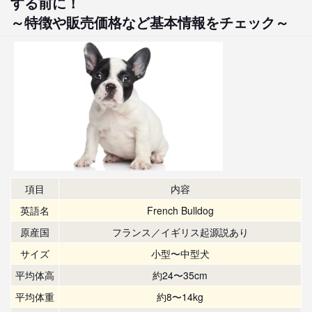
する前に！
～特徴や販売価格など基本情報をチェック～
項目
内容
英語名
French Bulldog
原産国
フランス／イギリス起源説あり
サイズ
小型〜中型犬
平均体高
約24〜35cm
平均体重
約8〜14kg