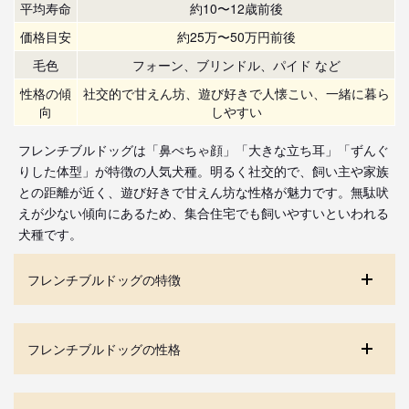
平均寿命
約10〜12歳前後
価格目安
約25万〜50万円前後
毛色
フォーン、ブリンドル、パイド など
性格の傾
社交的で甘えん坊、遊び好きで人懐こい、一緒に暮ら
向
しやすい
フレンチブルドッグは「鼻ぺちゃ顔」「大きな立ち耳」「ずんぐ
りした体型」が特徴の人気犬種。明るく社交的で、飼い主や家族
との距離が近く、遊び好きで甘えん坊な性格が魅力です。無駄吠
えが少ない傾向にあるため、集合住宅でも飼いやすいといわれる
犬種です。
フレンチブルドッグの特徴
フレンチブルドッグの性格