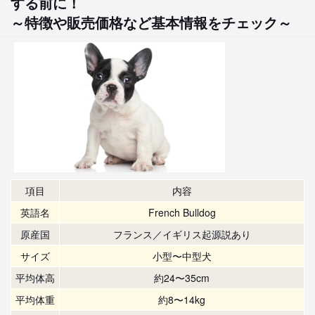
する前に！
～特徴や販売価格など基本情報をチェック～
項目
内容
英語名
French Bulldog
原産国
フランス／イギリス起源説あり
サイズ
小型〜中型犬
平均体高
約24〜35cm
平均体重
約8〜14kg