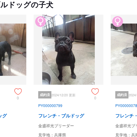
ブルドッグの子犬
成約済
2024/12/20 更新
成約済
2024
0
0
PY000000799
PY0000007
ッグ
フレンチ・ブルドッグ
フレンチ
金盛祥光ブリーダー
金盛祥光ブ
見学地：兵庫県
見学地：兵