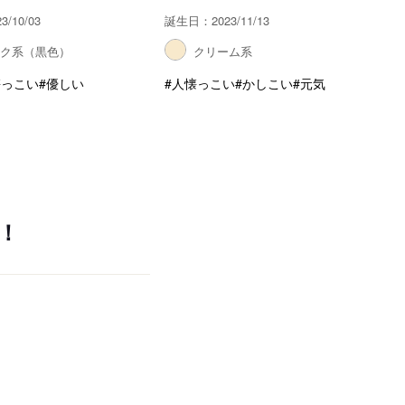
/10/03
誕生日：2023/11/13
ック系（黒色）
クリーム系
懐っこい
#優しい
#人懐っこい
#かしこい
#元気
！