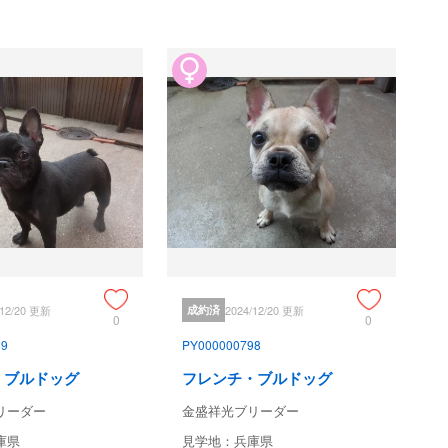
/12/20 更新
成約済
2024/12/20 更新
0
0
89
PY000000798
・ブルドッグ
フレンチ・ブルドッグ
リーダー
金盛祥光ブリーダー
庫県
見学地：兵庫県