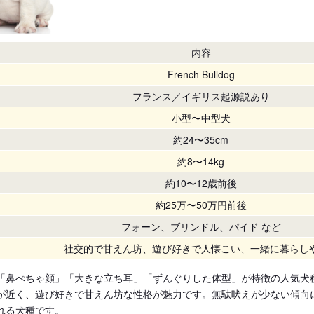
内容
French Bulldog
フランス／イギリス起源説あり
小型〜中型犬
約24〜35cm
約8〜14kg
約10〜12歳前後
約25万〜50万円前後
フォーン、ブリンドル、パイド など
社交的で甘えん坊、遊び好きで人懐こい、一緒に暮らし
「鼻ぺちゃ顔」「大きな立ち耳」「ずんぐりした体型」が特徴の人気犬
が近く、遊び好きで甘えん坊な性格が魅力です。無駄吠えが少ない傾向
れる犬種です。