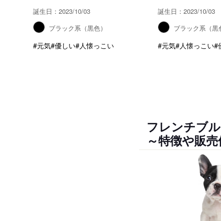
誕生日：2023/10/03
誕生日：2023/10/03
ブラック系（黒色）
ブラック系（黒
#元気
#優しい
#人懐っこい
#元気
#人懐っこい
#
フレンチブル
～特徴や販売