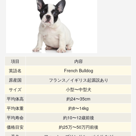
項目
内容
英語名
French Bulldog
原産国
フランス／イギリス起源説あり
サイズ
小型〜中型犬
平均体高
約24〜35cm
平均体重
約8〜14kg
平均寿命
約10〜12歳前後
価格目安
約25万〜50万円前後