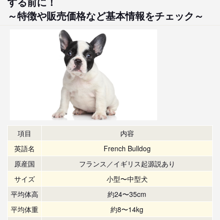
する前に！
～特徴や販売価格など基本情報をチェック～
項目
内容
英語名
French Bulldog
原産国
フランス／イギリス起源説あり
サイズ
小型〜中型犬
平均体高
約24〜35cm
平均体重
約8〜14kg