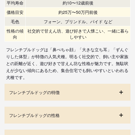
平均寿命
約10〜12歳前後
価格目安
約25万〜50万円前後
毛色
フォーン、ブリンドル、パイド など
性格の傾
社交的で甘えん坊、遊び好きで人懐こい、一緒に暮ら
向
しやすい
フレンチブルドッグは「鼻ぺちゃ顔」「大きな立ち耳」「ずんぐ
りした体型」が特徴の人気犬種。明るく社交的で、飼い主や家族
との距離が近く、遊び好きで甘えん坊な性格が魅力です。無駄吠
えが少ない傾向にあるため、集合住宅でも飼いやすいといわれる
犬種です。
フレンチブルドッグの特徴
フレンチブルドッグの性格