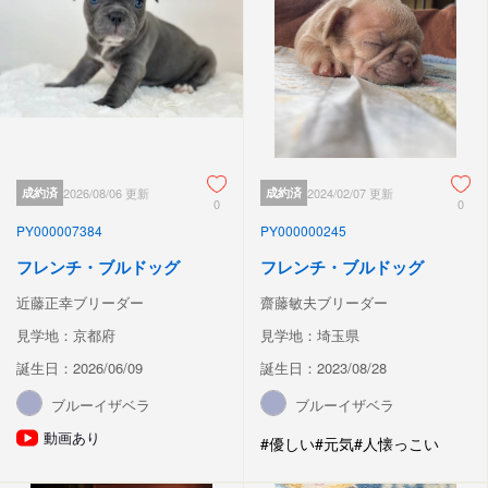
成約済
2026/08/06 更新
成約済
2024/02/07 更新
0
0
PY000007384
PY000000245
フレンチ・ブルドッグ
フレンチ・ブルドッグ
近藤正幸ブリーダー
齋藤敏夫ブリーダー
見学地：京都府
見学地：埼玉県
誕生日：2026/06/09
誕生日：2023/08/28
ブルーイザベラ
ブルーイザベラ
動画あり
#優しい
#元気
#人懐っこい