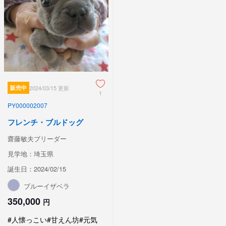
販売中
2024/03/15 更新
1
PY000002007
フレンチ・ブルドッグ
齋藤敏夫ブリーダー
見学地：埼玉県
誕生日：2024/02/15
ブルーイザベラ
350,000
円
#人懐っこい
#甘えん坊
#元気