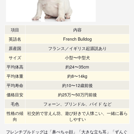
項目
内容
英語名
French Bulldog
原産国
フランス／イギリス起源説あり
サイズ
小型〜中型犬
平均体高
約24〜35cm
平均体重
約8〜14kg
平均寿命
約10〜12歳前後
価格目安
約25万〜50万円前後
毛色
フォーン、ブリンドル、パイド など
性格の傾
社交的で甘えん坊、遊び好きで人懐こい、一緒に暮ら
向
しやすい
フレンチブルドッグは「鼻ぺちゃ顔」「大きな立ち耳」「ずんぐ