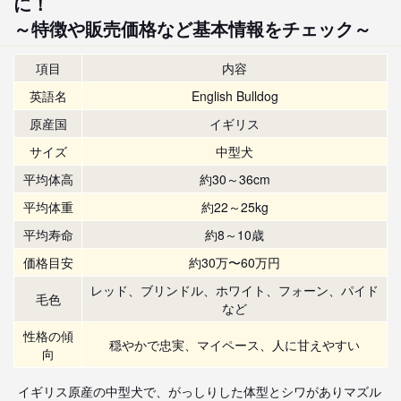
に！
～特徴や販売価格など基本情報をチェック～
項目
内容
英語名
English Bulldog
原産国
イギリス
サイズ
中型犬
平均体高
約30～36cm
平均体重
約22～25kg
平均寿命
約8～10歳
価格目安
約30万〜60万円
レッド、ブリンドル、ホワイト、フォーン、パイド
毛色
など
性格の傾
穏やかで忠実、マイペース、人に甘えやすい
向
イギリス原産の中型犬で、がっしりした体型とシワがありマズル