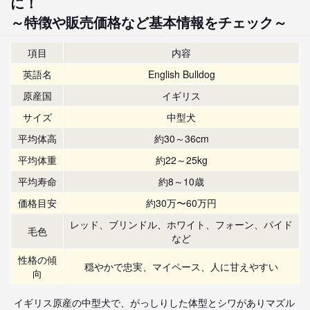
に！
～特徴や販売価格など基本情報をチェック～
項目
内容
英語名
English Bulldog
原産国
イギリス
サイズ
中型犬
平均体高
約30～36cm
平均体重
約22～25kg
平均寿命
約8～10歳
価格目安
約30万〜60万円
レッド、ブリンドル、ホワイト、フォーン、パイド
毛色
など
性格の傾
穏やかで忠実、マイペース、人に甘えやすい
向
イギリス原産の中型犬で、がっしりした体型とシワがありマズル